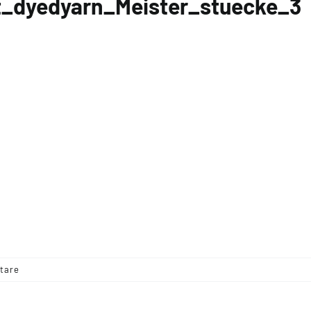
t_dyedyarn_Meister_stuecke_3
tare