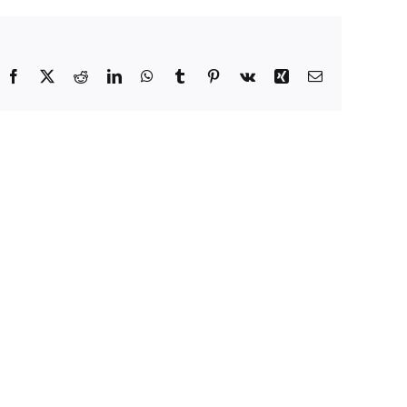
Facebook
X
Reddit
LinkedIn
WhatsApp
Tumblr
Pinterest
Vk
Xing
E-
Mail