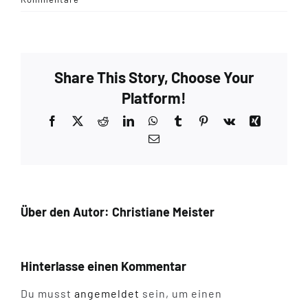
Share This Story, Choose Your
Platform!
Facebook
X
Reddit
LinkedIn
WhatsApp
Tumblr
Pinterest
Vk
Xing
E-
Mail
Über den Autor:
Christiane Meister
Hinterlasse einen Kommentar
Du musst
angemeldet
sein, um einen