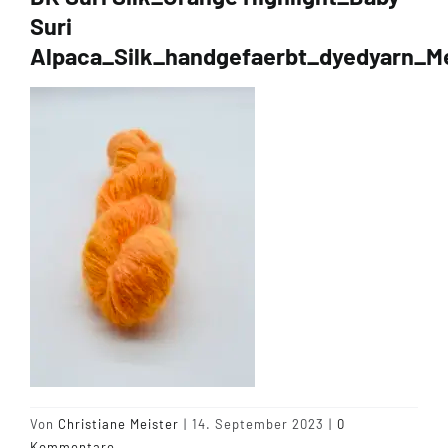
Suri
Alpaca_Silk_handgefaerbt_dyedyarn_M
Tipps & Infos
Münster Yarn
Wollfestivals
Kontakt
Von
Christiane Meister
|
14. September 2023
|
0
Kommentare