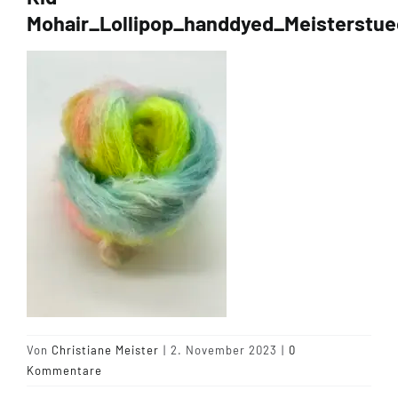
Mohair_Lollipop_handdyed_Meisterstu
Tipps & Infos
Münster Yarn
Wollfestivals
Kontakt
Von
Christiane Meister
|
2. November 2023
|
0
Kommentare