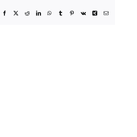
Facebook
X
Reddit
LinkedIn
WhatsApp
Tumblr
Pinterest
Vk
Xing
E-
Mail