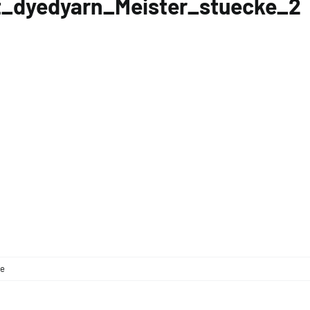
t_dyedyarn_Meister_stuecke_2
e