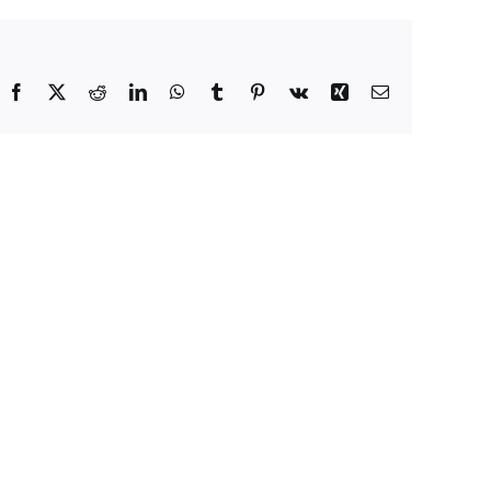
Facebook
X
Reddit
LinkedIn
WhatsApp
Tumblr
Pinterest
Vk
Xing
E-
Mail