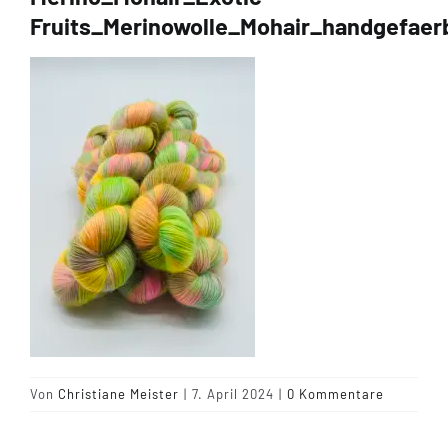
Fruits_Merinowolle_Mohair_handgefaer
Tipps & Infos
Münster Yarn
Wollfestivals
Kontakt
Von
Christiane Meister
|
7. April 2024
|
0 Kommentare