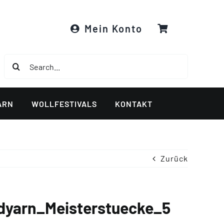
Mein Konto
Suche
nach:
ARN
WOLLFESTIVALS
KONTAKT
Zurück
dyarn_Meisterstuecke_5