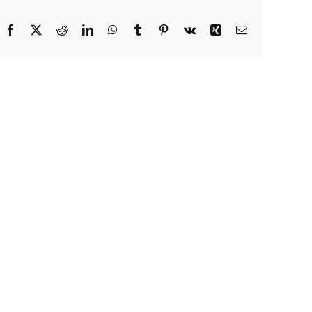
Facebook
X
Reddit
LinkedIn
WhatsApp
Tumblr
Pinterest
Vk
Xing
E-
Mail