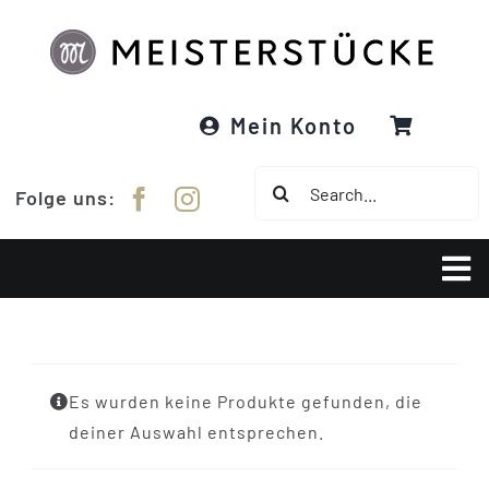
Zum
Inhalt
springen
Mein Konto
Suche
Folge uns:
nach:
Tog
Nav
Über Meisterstücke
Es wurden keine Produkte gefunden, die
RE:DESIGNED
deiner Auswahl entsprechen.
Garne