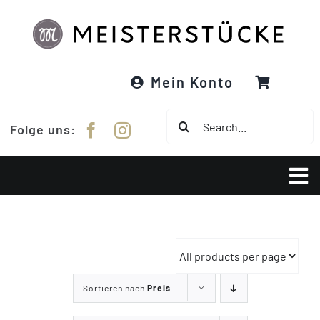
Zum
Inhalt
springen
Mein Konto
Suche
Folge uns:
nach:
Tog
Nav
Über Meisterstücke
RE:DESIGNED
Sortieren nach
Preis
Garne