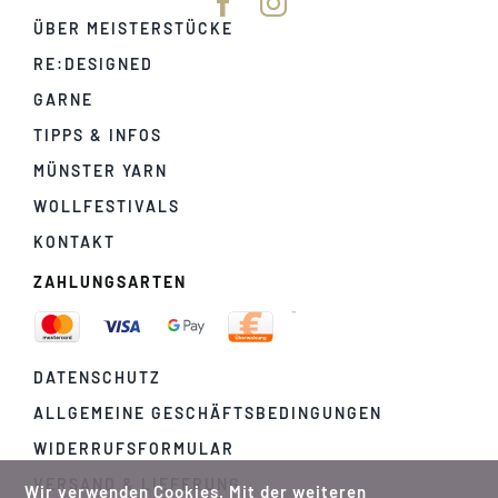
ÜBER MEISTERSTÜCKE
RE:DESIGNED
GARNE
TIPPS & INFOS
MÜNSTER YARN
WOLLFESTIVALS
KONTAKT
ZAHLUNGSARTEN
DATENSCHUTZ
ALLGEMEINE GESCHÄFTSBEDINGUNGEN
WIDERRUFSFORMULAR
VERSAND & LIEFERUNG
Wir verwenden Cookies. Mit der weiteren